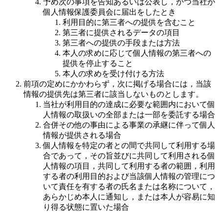
予め次の事項を告知あるいは公表し，かつ当社が
個人情報保護委員会に届出をしたとき
利用目的に第三者への提供を含むこと
第三者に提供されるデータの項目
第三者への提供の手段または方法
本人の求めに応じて個人情報の第三者への
提供を停止すること
本人の求めを受け付ける方法
前項の定めにかかわらず，次に掲げる場合には，当該
情報の提供先は第三者に該当しないものとします。
当社が利用目的の達成に必要な範囲内において個
人情報の取扱いの全部または一部を委託する場合
合併その他の事由による事業の承継に伴って個人
情報が提供される場合
個人情報を特定の者との間で共同して利用する場
合であって，その旨並びに共同して利用される個
人情報の項目，共同して利用する者の範囲，利用
する者の利用目的および当該個人情報の管理につ
いて責任を有する者の氏名または名称について，
あらかじめ本人に通知し，または本人が容易に知
り得る状態に置いた場合